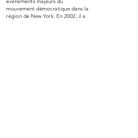
événements majeurs du
mouvement démocratique dans la
région de New York. En 2002, il a
été élu membre du siège de la
Ligue nationale de Chine, et en
2011 comme vice-président de la
Ligue nationale de Chine; en 2009,
il a participé à la création de
l'Association de soutien à
l'étranger du Parti de la
démocratie chinoise et a été élu
président. Cette organisation
comprend tous les dirigeants
démocrates qui ont participé au
mouvement de formation du parti
en 1998 et qui ont été exilés à
l'époque. La même année, il a
participé à la création du China
Democracy Forum et de la China