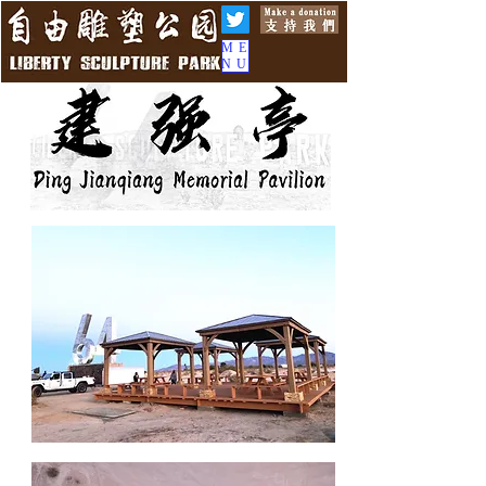
ME
NU