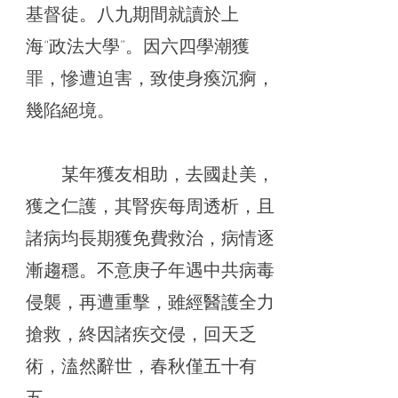
基督徒。八九期間就讀於上
海“政法大學”。因六四學潮獲
罪，慘遭迫害，致使身瘓沉痾，
幾陷絕境。
某年獲友相助，去國赴美，
獲之仁護，其腎疾每周透析，且
諸病均長期獲免費救治，病情逐
漸趨穩。不意庚子年遇中共病毒
侵襲，再遭重擊，雖經醫護全力
搶救，終因諸疾交侵，回天乏
術，溘然辭世，春秋僅五十有
五。