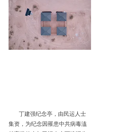
丁建强纪念亭，由民运人士
集资，为纪念因罹患中共病毒溘