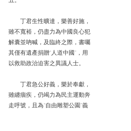
丁君生性曠達，樂善好施，
雖不寬裕，仍盡力為中國良心犯
解囊並吶喊，及臨終之際，書囑
其僅有遺產捐贈“人道中國”，用
以救助政治迫害之異議人士。
丁君急公好義，樂於奉獻，
雖纏痼疾，仍竭力為民主運動奔
走呼號，且為“自由雕塑公園”義
工經年。